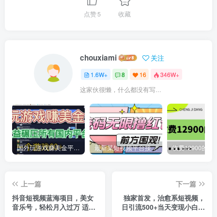
点赞
5
收藏
chouxiami
关注
1.6W+
8
16
346W+
这家伙很懒，什么都没有写...
国外玩游戏赚美金平台，一个游戏60+，收益碾压国内所有平台
最新某短视频平台接码看广告，无限撸1.3元项目【软件+详细操作教程】
上一篇
下一篇
抖音短视频蓝海项目，美女
独家首发，治愈系短视频，
音乐号，轻松月入过万 适合
日引流500+当天变现小白月
小白（教程+100G素材）
入过万（附676G素材）