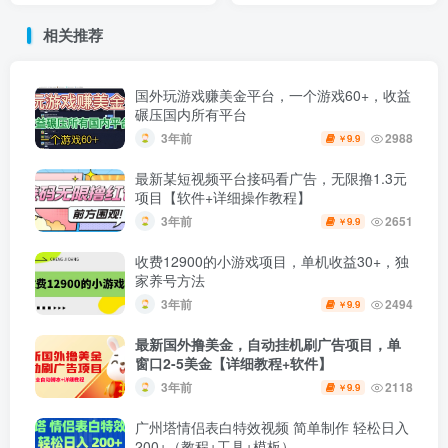
相关推荐
国外玩游戏赚美金平台，一个游戏60+，收益
碾压国内所有平台
3年前
2988
9.9
￥
最新某短视频平台接码看广告，无限撸1.3元
项目【软件+详细操作教程】
3年前
2651
9.9
￥
收费12900的小游戏项目，单机收益30+，独
家养号方法
3年前
2494
9.9
￥
最新国外撸美金，自动挂机刷广告项目，单
窗口2-5美金【详细教程+软件】
3年前
2118
9.9
￥
广州塔情侣表白特效视频 简单制作 轻松日入
200+（教程+工具+模板）