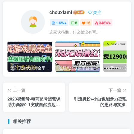
chouxiami
关注
1.6W+
8
16
348W+
这家伙很懒，什么都没有写...
国外玩游戏赚美金平台，一个游戏60+，收益碾压国内所有平台
最新某短视频平台接码看广告，无限撸1.3元项目【软件+详细操作教程】
上一篇
下一篇
2023视频号-电商起号运营课
引流男粉+小白也能暴力变现
助力商家0-1突破自然流起号
的思路与实操
直播间从0到10w过程
相关推荐