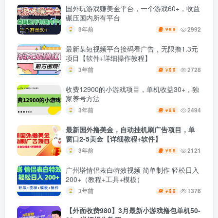
国外玩游戏赚美金平台，一个游戏60+，收益
碾压国内所有平台
3年前
2992
9.9
￥
最新某短视频平台接码看广告，无限撸1.3元
项目【软件+详细操作教程】
3年前
2728
9.9
￥
收费12900的小游戏项目，单机收益30+，独
家养号方法
3年前
2494
9.9
￥
最新国外撸美金，自动挂机刷广告项目，单
窗口2-5美金【详细教程+软件】
3年前
2121
9.9
￥
广州塔情侣表白特效视频 简单制作 轻松日入
200+（教程+工具+模板）
3年前
1376
9.9
￥
【外面收费980】3月最新小游戏撸包单机50-