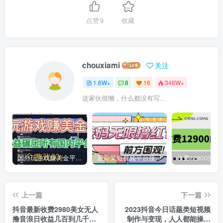
点赞
9
收藏
chouxiami
关注
1.6W+
8
16
346W+
这家伙很懒，什么都没有写...
国外玩游戏赚美金平台，一个游戏60+，收益碾压国内所有平台
最新某短视频平台接码看广告，无限撸1.3元项目【软件+详细操作教程】
上一篇
下一篇
抖音最新收费2980美女无人
2023抖音今日话题类短视频
撸音浪日收益几百到几千
制作与变现，人人都能操作