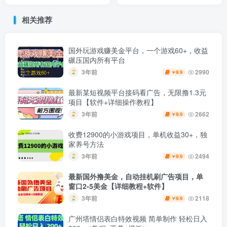
品篇+私域篇+商业模式
用数据驱动决策
相关推荐
国外玩游戏赚美金平台，一个游戏60+，收益
碾压国内所有平台
3年前
2990
9.9
￥
最新某短视频平台接码看广告，无限撸1.3元
项目【软件+详细操作教程】
3年前
2662
9.9
￥
收费12900的小游戏项目，单机收益30+，独
家养号方法
3年前
2494
9.9
￥
最新国外撸美金，自动挂机刷广告项目，单
窗口2-5美金【详细教程+软件】
3年前
2118
9.9
￥
广州塔情侣表白特效视频 简单制作 轻松日入