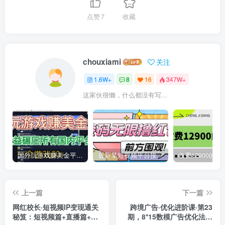
点赞
7
收藏
chouxiami
关注
1.6W+
8
16
347W+
这家伙很懒，什么都没有写...
国外玩游戏赚美金平台，一个游戏60+，收益碾压国内所有平台
最新某短视频平台接码看广告，无限撸1.3元项目【软件+详细操作教程】
上一篇
下一篇
网红校长·短视频IP变现通关
跨境广告·优化进阶课·第23
秘笈：短视频篇+直播篇+产
期，8*15数模广告优化法，