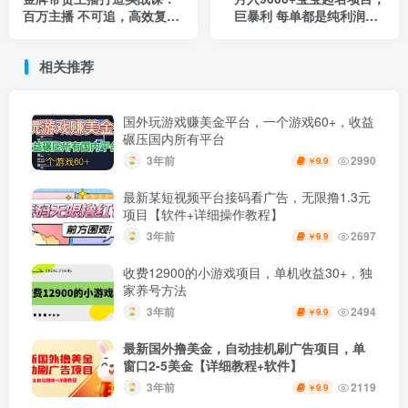
百万主播 不可追，高效复制
巨暴利 每单都是纯利润，0
是王道（10节课）
基础躺赚【附软件+视频】
相关推荐
国外玩游戏赚美金平台，一个游戏60+，收益
碾压国内所有平台
3年前
2990
9.9
￥
最新某短视频平台接码看广告，无限撸1.3元
项目【软件+详细操作教程】
3年前
2697
9.9
￥
收费12900的小游戏项目，单机收益30+，独
家养号方法
3年前
2494
9.9
￥
最新国外撸美金，自动挂机刷广告项目，单
窗口2-5美金【详细教程+软件】
3年前
2119
9.9
￥