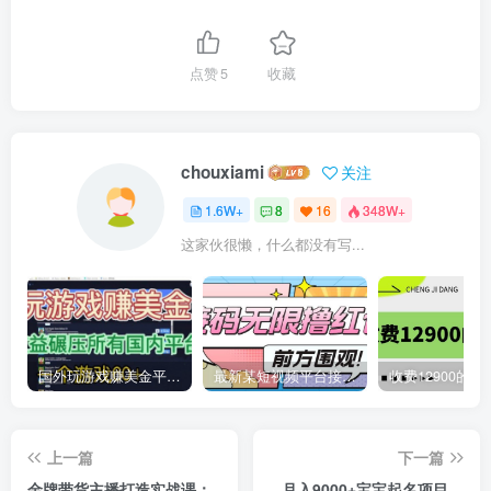
点赞
5
收藏
chouxiami
关注
1.6W+
8
16
348W+
这家伙很懒，什么都没有写...
国外玩游戏赚美金平台，一个游戏60+，收益碾压国内所有平台
最新某短视频平台接码看广告，无限撸1.3元项目【软件+详细操作教程】
上一篇
下一篇
金牌带货主播打造实战课：
月入9000+宝宝起名项目，