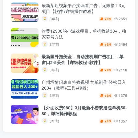
最新某短视频平台接码看广告，无限撸1.3元
项目【软件+详细操作教程】
3年前
2651
9.9
￥
收费12900的小游戏项目，单机收益30+，独
家养号方法
3年前
2494
9.9
￥
最新国外撸美金，自动挂机刷广告项目，单
窗口2-5美金【详细教程+软件】
3年前
2118
9.9
￥
广州塔情侣表白特效视频 简单制作 轻松日入
200+（教程+工具+模板）
3年前
1376
9.9
￥
【外面收费980】3月最新小游戏撸包单机50-
80，详细操作教程
3年前
1357
6.9
￥