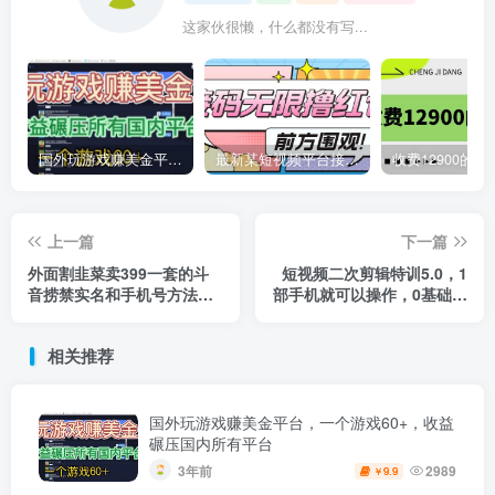
这家伙很懒，什么都没有写...
国外玩游戏赚美金平台，一个游戏60+，收益碾压国内所有平台
最新某短视频平台接码看广告，无限撸1.3元项目【软件+详细操作教程】
上一篇
下一篇
外面割韭菜卖399一套的斗
短视频二次剪辑特训5.0，1
音捞禁实名和手机号方法
部手机就可以操作，0基础掌
【视频教程+文档+话术】
握二次剪辑和混剪技术
相关推荐
国外玩游戏赚美金平台，一个游戏60+，收益
碾压国内所有平台
3年前
2989
9.9
￥