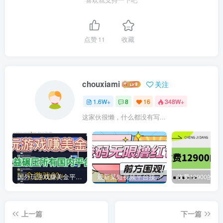
点赞
11
收藏
chouxiami
关注
1.6W+
8
16
348W+
这家伙很懒，什么都没有写...
国外玩游戏赚美金平台，一个游戏60+，收益碾压国内所有平台
最新某短视频平台接码看广告，无限撸1.3元项目【软件+详细操作教程】
上一篇
下一篇