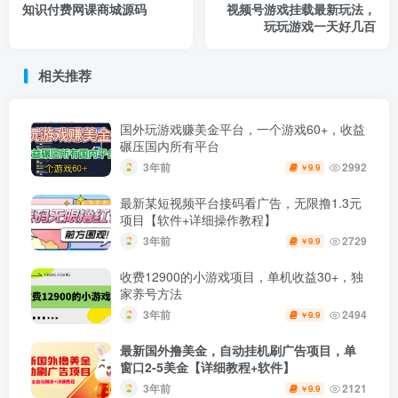
知识付费网课商城源码
视频号游戏挂载最新玩法，
玩玩游戏一天好几百
相关推荐
国外玩游戏赚美金平台，一个游戏60+，收益
碾压国内所有平台
3年前
2992
9.9
￥
最新某短视频平台接码看广告，无限撸1.3元
项目【软件+详细操作教程】
3年前
2729
9.9
￥
收费12900的小游戏项目，单机收益30+，独
家养号方法
3年前
2494
9.9
￥
最新国外撸美金，自动挂机刷广告项目，单
窗口2-5美金【详细教程+软件】
3年前
2121
9.9
￥