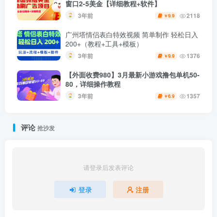
窗口2-5美金【详细教程+软件】
3年前
2118
9.9
￥
广州塔情侣表白特效视频 简单制作 轻松日入
200+（教程+工具+模板）
3年前
1376
9.9
￥
【外面收费980】3月最新小游戏撸包单机50-
80，详细操作教程
3年前
1357
6.9
￥
评论
抢沙发
请登录后发表评论
登录
注册