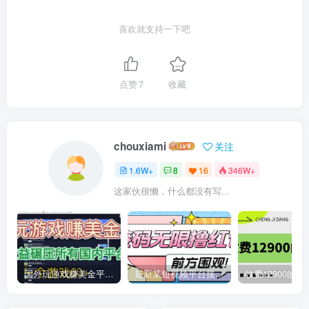
喜欢就支持一下吧
点赞
7
收藏
chouxiami
关注
1.6W+
8
16
346W+
这家伙很懒，什么都没有写...
国外玩游戏赚美金平台，一个游戏60+，收益碾压国内所有平台
最新某短视频平台接码看广告，无限撸1.3元项目【软件+详细操作教程】