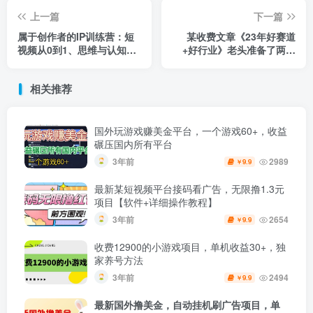
上一篇
下一篇
属于创作者的IP训练营：短
某收费文章《23年好赛道
视频从0到1、思维与认知实
+好行业》老头准备了两个
操课（9节课）
“心法”+一个“术法”
相关推荐
国外玩游戏赚美金平台，一个游戏60+，收益
碾压国内所有平台
3年前
2989
9.9
￥
最新某短视频平台接码看广告，无限撸1.3元
项目【软件+详细操作教程】
3年前
2654
9.9
￥
收费12900的小游戏项目，单机收益30+，独
家养号方法
3年前
2494
9.9
￥
最新国外撸美金，自动挂机刷广告项目，单