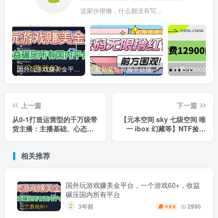
这家伙很懒，什么都没有写...
国外玩游戏赚美金平台，一个游戏60+，收益碾压国内所有平台
最新某短视频平台接码看广告，无限撸1.3元项目【软件+详细操作教程】
上一篇
下一篇
从0-1打造运营型的千万级带
【元本空间 sky 七级空间 唯
货主播：主播基础、心态塑
一 ibox 幻藏等】NTF捡漏
造，到直播节奏，话术
合集【抢购脚本+教程】
相关推荐
国外玩游戏赚美金平台，一个游戏60+，收益
碾压国内所有平台
3年前
2990
9.9
￥