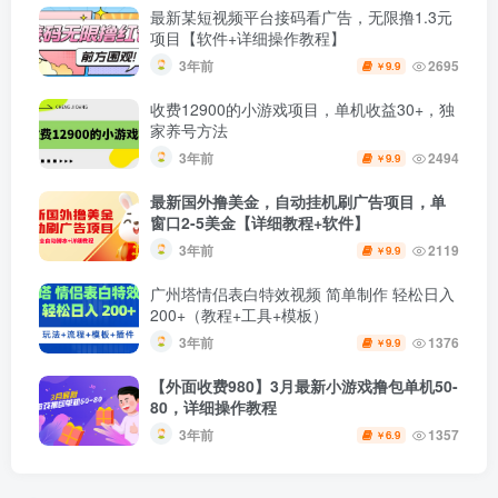
最新某短视频平台接码看广告，无限撸1.3元
项目【软件+详细操作教程】
3年前
2695
9.9
￥
收费12900的小游戏项目，单机收益30+，独
家养号方法
3年前
2494
9.9
￥
最新国外撸美金，自动挂机刷广告项目，单
窗口2-5美金【详细教程+软件】
3年前
2119
9.9
￥
广州塔情侣表白特效视频 简单制作 轻松日入
200+（教程+工具+模板）
3年前
1376
9.9
￥
【外面收费980】3月最新小游戏撸包单机50-
80，详细操作教程
3年前
1357
6.9
￥