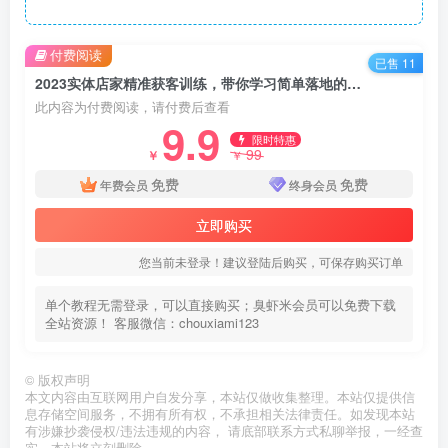
付费阅读
已售 11
2023实体店家精准获客训练，带你学习简单落地的获客秘籍（27节课）
此内容为付费阅读，请付费后查看
9.9
限时特惠
99
￥
￥
免费
免费
年费会员
终身会员
立即购买
您当前未登录！建议登陆后购买，可保存购买订单
单个教程无需登录，可以直接购买；臭虾米会员可以免费下载
全站资源！ 客服微信：chouxiami123
©
版权声明
本文内容由互联网用户自发分享，本站仅做收集整理。本站仅提供信
息存储空间服务，不拥有所有权，不承担相关法律责任。如发现本站
有涉嫌抄袭侵权/违法违规的内容， 请底部联系方式私聊举报，一经查