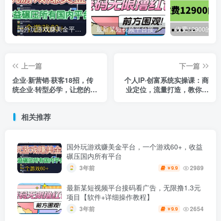
国外玩游戏赚美金平台，一个游戏60+，收益碾压国内所有平台
最新某短视频平台接码看广告，无限撸1.3元项目【软件+详细操作教程】
上一篇
下一篇
企业·新营销·获客18招，传
个人IP·创富系统实操课：商
统企业·转型必学，让您的生
业定位，流量打造，教你做
意更好做
个赚钱的抖音号
相关推荐
国外玩游戏赚美金平台，一个游戏60+，收益
碾压国内所有平台
3年前
2989
9.9
￥
最新某短视频平台接码看广告，无限撸1.3元
项目【软件+详细操作教程】
3年前
2654
9.9
￥