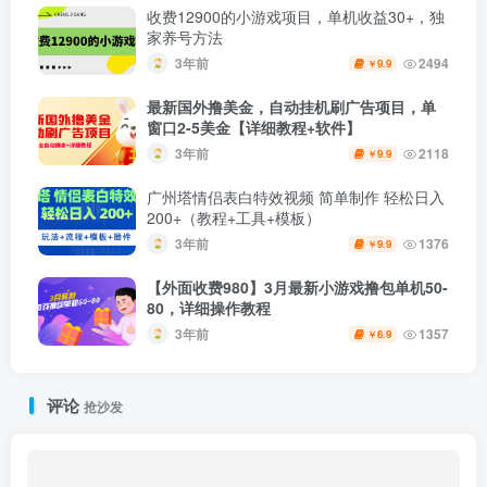
收费12900的小游戏项目，单机收益30+，独
家养号方法
3年前
2494
9.9
￥
最新国外撸美金，自动挂机刷广告项目，单
窗口2-5美金【详细教程+软件】
3年前
2118
9.9
￥
广州塔情侣表白特效视频 简单制作 轻松日入
200+（教程+工具+模板）
3年前
1376
9.9
￥
【外面收费980】3月最新小游戏撸包单机50-
80，详细操作教程
3年前
1357
6.9
￥
评论
抢沙发