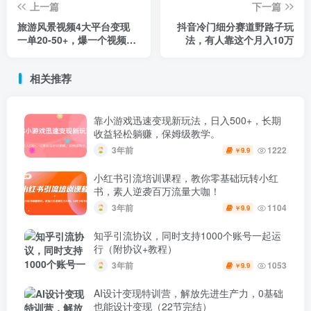
上一篇
下一篇
旅游风景视频4大平台变现
抖音冷门细分赛道野路子玩
一单20-50+，爆一个视频能
法，有人靠这个月入10万
接几十上百单 6节保姆级教
程
相关推荐
靠小游戏迅速变现新玩法，日入500+，长期
收益轻松躺赚，保姆级教学。
3年前
1222
9.9
￥
小红书引流培训课程，教你零基础玩转小红
书，素人逆袭百万流量大咖！
3年前
1104
9.9
￥
知乎引流协议，同时支持1000个账号一起运
行（附协议+教程）
3年前
1053
9.9
￥
AI设计变现特训营，解放先进生产力，0基础
也能设计变现（22节完结）