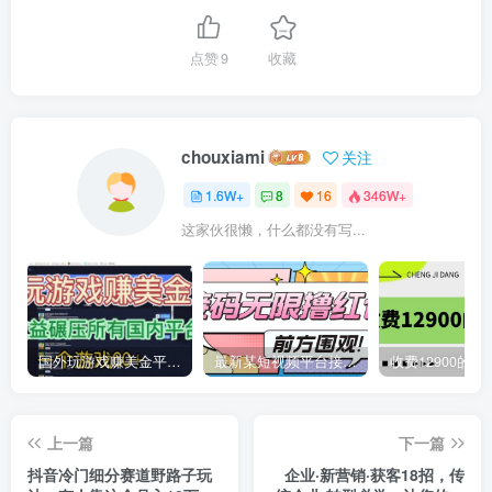
点赞
9
收藏
chouxiami
关注
1.6W+
8
16
346W+
这家伙很懒，什么都没有写...
国外玩游戏赚美金平台，一个游戏60+，收益碾压国内所有平台
最新某短视频平台接码看广告，无限撸1.3元项目【软件+详细操作教程】
上一篇
下一篇
抖音冷门细分赛道野路子玩
企业·新营销·获客18招，传