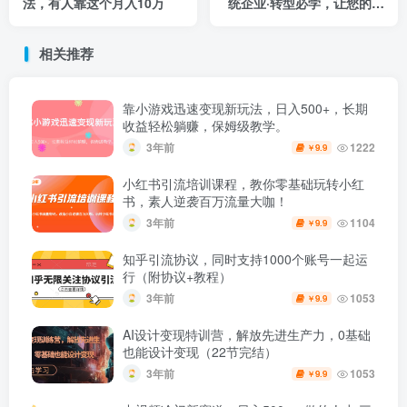
法，有人靠这个月入10万
统企业·转型必学，让您的生
意更好做
相关推荐
靠小游戏迅速变现新玩法，日入500+，长期
收益轻松躺赚，保姆级教学。
3年前
1222
9.9
￥
小红书引流培训课程，教你零基础玩转小红
书，素人逆袭百万流量大咖！
3年前
1104
9.9
￥
知乎引流协议，同时支持1000个账号一起运
行（附协议+教程）
3年前
1053
9.9
￥
AI设计变现特训营，解放先进生产力，0基础
也能设计变现（22节完结）
3年前
1053
9.9
￥