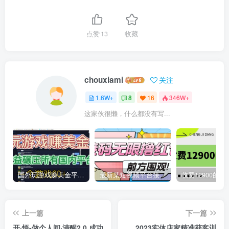
点赞
13
收藏
chouxiami
关注
1.6W+
8
16
346W+
这家伙很懒，什么都没有写...
国外玩游戏赚美金平台，一个游戏60+，收益碾压国内所有平台
最新某短视频平台接码看广告，无限撸1.3元项目【软件+详细操作教程】
上一篇
下一篇
开·悟-做个人间·清醒2.0 成功
2023实体店家精准获客训