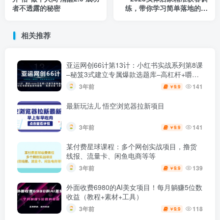
者不透露的秘密
练，带你学习简单落地的获
客秘籍
相关推荐
亚运网创66计第13计：小红书实战系列第8课
–秘笈3式建立专属爆款选题库–高杠杆+嚼碎
喂嘴里
3年前
141
9.9
￥
最新玩法儿 悟空浏览器拉新项目
3年前
141
9.9
￥
某付费星球课程：多个网创实战项目，撸货
线报、流量卡、闲鱼电商等等
3年前
139
9.9
￥
外面收费6980的AI美女项目！每月躺赚5位数
收益（教程+素材+工具）
3年前
118
9.9
￥