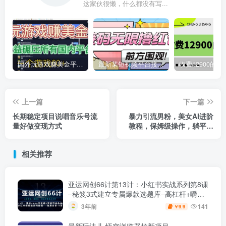
这家伙很懒，什么都没有写...
国外玩游戏赚美金平台，一个游戏60+，收益碾压国内所有平台
最新某短视频平台接码看广告，无限撸1.3元项目【软件+详细操作教程】
上一篇
下一篇
长期稳定项目说唱音乐号流
暴力引流男粉，美女AI进阶
量好做变现方式
教程，保姆级操作，躺平日
入1000+
相关推荐
亚运网创66计第13计：小红书实战系列第8课
–秘笈3式建立专属爆款选题库–高杠杆+嚼碎
喂嘴里
3年前
141
9.9
￥