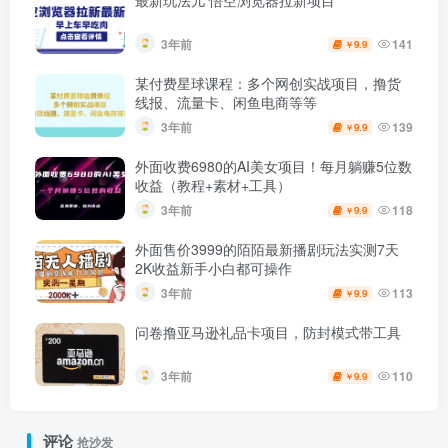
最新玩法儿 悟空浏览器拉新项目
3年前
141
9.9
￥
某付费星球课程：多个网创实战项目，撸货
线报、流量卡、闲鱼电商等等
3年前
139
9.9
￥
外面收费6980的AI美女项目！每月躺赚5位数
收益（教程+素材+工具）
3年前
118
9.9
￥
外面售价3999的陌陌最新播剧玩法实测7天
2K收益新手小白都可操作
3年前
113
9.9
￥
问卷撸亚马逊礼品卡项目，防封模式带工具
3年前
110
9.9
￥
评论
抢沙发