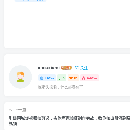
chouxiami
关注
1.6W+
8
16
346W+
这家伙很懒，什么都没有写...
上一篇
引爆同城短视频拍剪课，实体商家拍摄制作实战，教你拍出引流到
视频