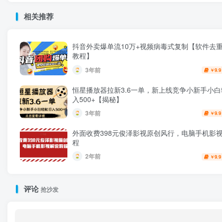
相关推荐
抖音外卖爆单流10万+视频病毒式复制【软件去重
教程】
3年前
9.9
￥
恒星播放器拉新3.6一单，新上线竞争小新手小
入500+【揭秘】
3年前
9.9
￥
外面收费398元俊泽影视原创风行，电脑手机影
程
2年前
9.9
￥
评论
抢沙发