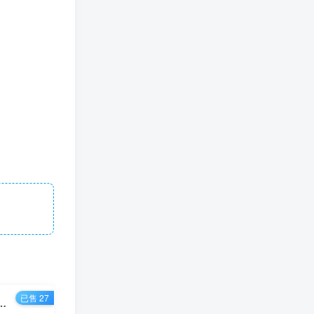
已售 27
9羊群效应螺旋起号玩法配合流量日入几百完全不是问题