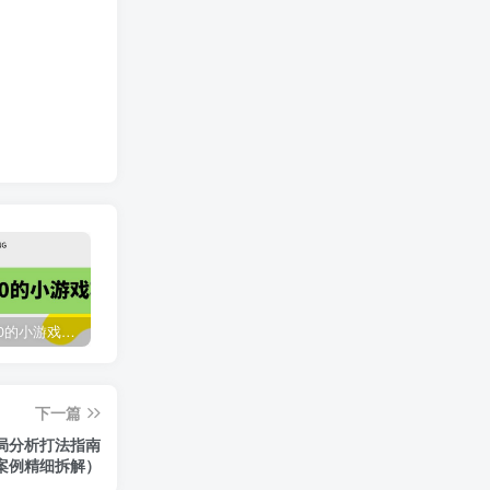
收费12900的小游戏项目，单机收益30+，独家养号方法
最新国外撸美金，自动挂机刷广告项目，单窗口2-5美金【详细教程+软件】
臭虾米网全新改版升级
下一篇
2118
3年前
入局分析打法指南
案例精细拆解）