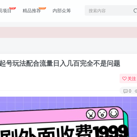
vip
Hot
员项目
精品推荐
内部众筹
价值1980元
价值1980元
旋起号玩法配合流量日入几百完全不是问题
关注
0