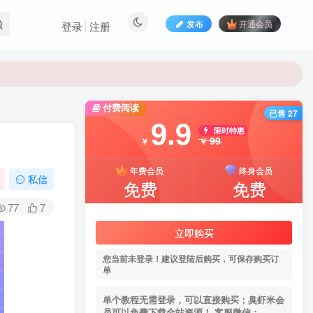
发布
开通会员
登录
注册
付费阅读
已售 27
9.9
限时特惠
99
￥
￥
年费会员
终身会员
私信
免费
免费
77
7
立即购买
您当前未登录！建议登陆后购买，可保存购买订
单
单个教程无需登录，可以直接购买；臭虾米会
员可以免费下载全站资源！ 客服微信：