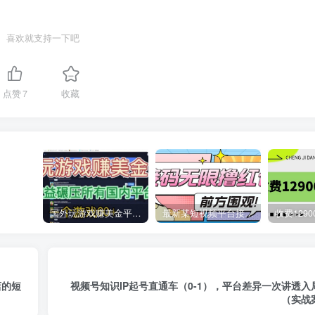
喜欢就支持一下吧
点赞
7
收藏
国外玩游戏赚美金平台，一个游戏60+，收益碾压国内所有平台
最新某短视频平台接码看广告，无限撸1.3元项目【软件+详细操作教程】
店的短
视频号知识IP起号直通车（0-1），平台差异一次讲透
（实战