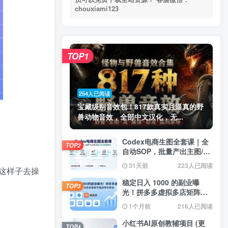
chouxiami123
TOP1
254人已阅读
宝藏级别音效包！817款真实且逼真的野
兽动物音效，全部中文汉化，无...
Codex电商生图全套课｜全
TOP2
自动SOP，批量产出主图/海
报/小红书封面素材
31天前
223人已阅读
这样子去操
稳定日入 1000 的副业曝
TOP3
光！拼多多虚拟多店矩阵，
全套实操教学直接带你落地
1个月前
216人已阅读
小红书AI原创教辅项目 (更
TOP4