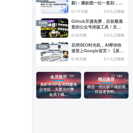
新)：爆款图一比一复刻，题
目随机生成无限换，纯AI原
1个月前
215人已阅读
创不用手动排版
Github开源免费，目前最满
TOP5
意的公众号排版工具！支持
实时预览，排版超美观且带
28天前
212人已阅读
表情包管理功能
启用SEO时光机，AI帮你快
TOP6
速登上Google首页！【原创
双语字幕】
36天前
211人已阅读
727
183
会员项目
精品推荐
臭虾米VIP会员网赚项
精选一些比较不错的项
目专区，无需另付费，
目或者资料。
会员下载...