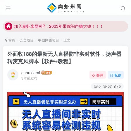
加入臭虾米网VIP，2023年带你闷声赚大钱！！！
臭虾米项目新增内部众筹资源，2024内部众筹项目一：无人直播，价值1980元
加入臭虾米网VIP，2023年带你闷声赚大钱！！！
首页
会员项目
中创网赚项目
正文
外面收188的最新无人直播防非实时软件，扬声器
转麦克风脚本【软件+教程】
chouxiami
关注
私信
3年前发布
0
57
5