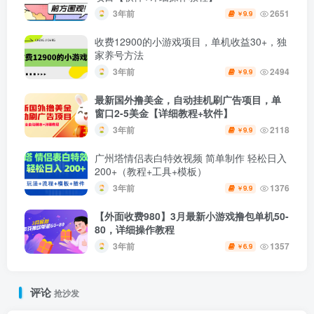
3年前
2651
9.9
￥
收费12900的小游戏项目，单机收益30+，独
家养号方法
3年前
2494
9.9
￥
最新国外撸美金，自动挂机刷广告项目，单
窗口2-5美金【详细教程+软件】
3年前
2118
9.9
￥
广州塔情侣表白特效视频 简单制作 轻松日入
200+（教程+工具+模板）
3年前
1376
9.9
￥
【外面收费980】3月最新小游戏撸包单机50-
80，详细操作教程
3年前
1357
6.9
￥
评论
抢沙发