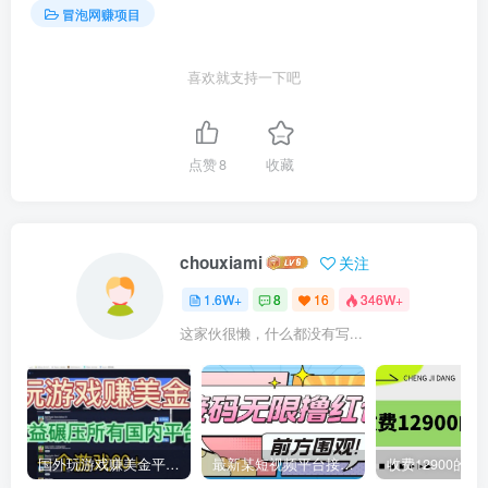
冒泡网赚项目
喜欢就支持一下吧
点赞
8
收藏
chouxiami
关注
1.6W+
8
16
346W+
这家伙很懒，什么都没有写...
国外玩游戏赚美金平台，一个游戏60+，收益碾压国内所有平台
最新某短视频平台接码看广告，无限撸1.3元项目【软件+详细操作教程】