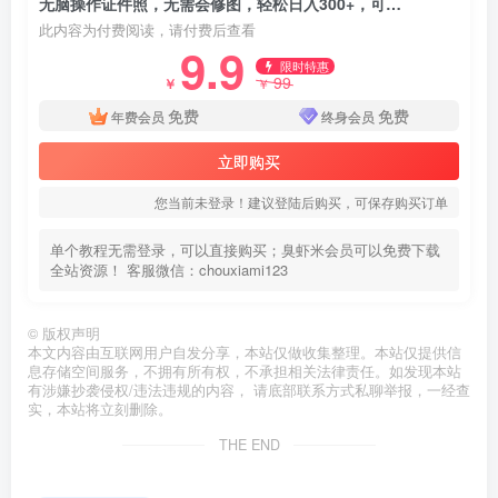
无脑操作证件照，无需会修图，轻松日入300+，可批量操作【含素材+渠道对接】
此内容为付费阅读，请付费后查看
9.9
限时特惠
99
￥
￥
免费
免费
年费会员
终身会员
立即购买
您当前未登录！建议登陆后购买，可保存购买订单
单个教程无需登录，可以直接购买；臭虾米会员可以免费下载
全站资源！ 客服微信：chouxiami123
©
版权声明
本文内容由互联网用户自发分享，本站仅做收集整理。本站仅提供信
息存储空间服务，不拥有所有权，不承担相关法律责任。如发现本站
有涉嫌抄袭侵权/违法违规的内容， 请底部联系方式私聊举报，一经查
实，本站将立刻删除。
THE END