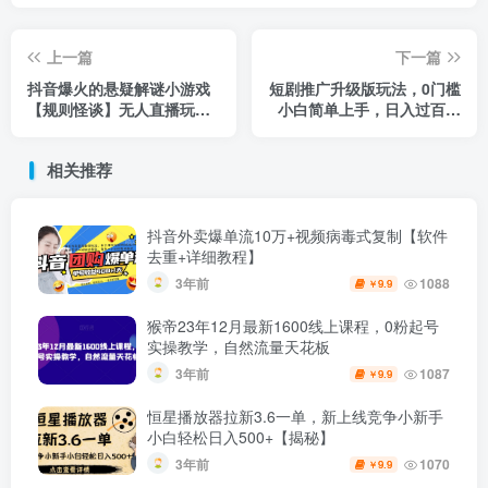
上一篇
下一篇
抖音爆火的悬疑解谜小游戏
短剧推广升级版玩法，0门槛
【规则怪谈】无人直播玩法
小白简单上手，日入过百也
【含全套开播教程+无广告版
不难（实操教程+玩法）
游戏+工具软件】
相关推荐
抖音外卖爆单流10万+视频病毒式复制【软件
去重+详细教程】
3年前
1088
9.9
￥
猴帝23年12月最新1600线上课程，0粉起号
实操教学，自然流量天花板
3年前
1087
9.9
￥
恒星播放器拉新3.6一单，新上线竞争小新手
小白轻松日入500+【揭秘】
3年前
1070
9.9
￥