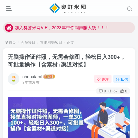
加入臭虾米网VIP，2023年带你闷声赚大钱！！！
臭虾米项目新增内部众筹资源，2024内部众筹项目一：无人直播，价值1980元
加入臭虾米网VIP，2023年带你闷声赚大钱！！！
首页
会员项目
冒泡网赚项目
正文
无脑操作证件照，无需会修图，轻松日入300+，
可批量操作【含素材+渠道对接】
chouxiami
关注
私信
3年前发布
0
57
8