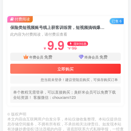
付费阅读
已售 6
保险类短视频账号线上获客训练营，短视频搞钱爆破营
此内容为付费阅读，请付费后查看
9.9
限时特惠
99
￥
￥
免费
免费
年费会员
终身会员
立即购买
您当前未登录！建议登陆后购买，可保存购买订单
单个教程无需登录，可以直接购买；臭虾米会员可以免费下载
全站资源！ 客服微信：chouxiami123
©
版权声明
本文内容由互联网用户自发分享，本站仅做收集整理。本站仅提供信
息存储空间服务，不拥有所有权，不承担相关法律责任。如发现本站
有涉嫌抄袭侵权/违法违规的内容， 请底部联系方式私聊举报，一经查