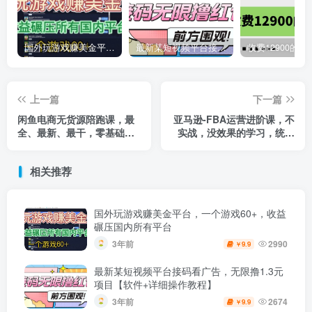
国外玩游戏赚美金平台，一个游戏60+，收益碾压国内所有平台
最新某短视频平台接码看广告，无限撸1.3元项目【软件+详细操作教程】
上一篇
下一篇
闲鱼电商无货源陪跑课，最
亚马逊-FBA运营进阶课，不
全、最新、最干，零基础实
实战，没效果的学习，统统
战！
都是无效学习
相关推荐
国外玩游戏赚美金平台，一个游戏60+，收益
碾压国内所有平台
3年前
2990
9.9
￥
最新某短视频平台接码看广告，无限撸1.3元
项目【软件+详细操作教程】
3年前
2674
9.9
￥