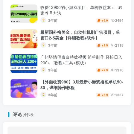
收费12900的小游戏项目，单机收益30+，独
家养号方法
3年前
2494
9.9
￥
最新国外撸美金，自动挂机刷广告项目，单
窗口2-5美金【详细教程+软件】
3年前
2118
9.9
￥
广州塔情侣表白特效视频 简单制作 轻松日入
200+（教程+工具+模板）
3年前
1376
9.9
￥
【外面收费980】3月最新小游戏撸包单机50-
80，详细操作教程
3年前
1357
6.9
￥
评论
抢沙发