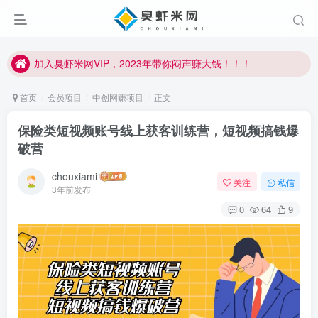
加入臭虾米网VIP，2023年带你闷声赚大钱！！！
臭虾米项目新增内部众筹资源，2024内部众筹项目一：无人直播，价值1980元
加入臭虾米网VIP，2023年带你闷声赚大钱！！！
首页
会员项目
中创网赚项目
正文
保险类短视频账号线上获客训练营，短视频搞钱爆
破营
chouxiami
关注
私信
3年前发布
0
64
9