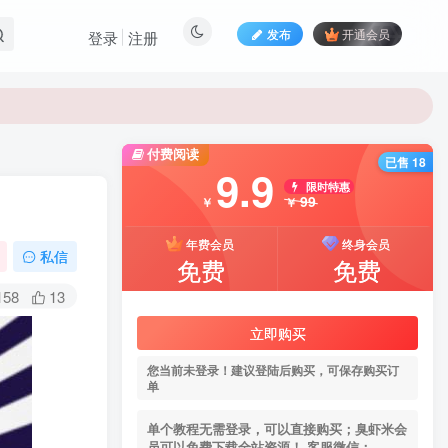
发布
开通会员
登录
注册
付费阅读
已售 18
9.9
限时特惠
99
￥
￥
年费会员
终身会员
私信
免费
免费
158
13
立即购买
您当前未登录！建议登陆后购买，可保存购买订
单
单个教程无需登录，可以直接购买；臭虾米会
员可以免费下载全站资源！ 客服微信：