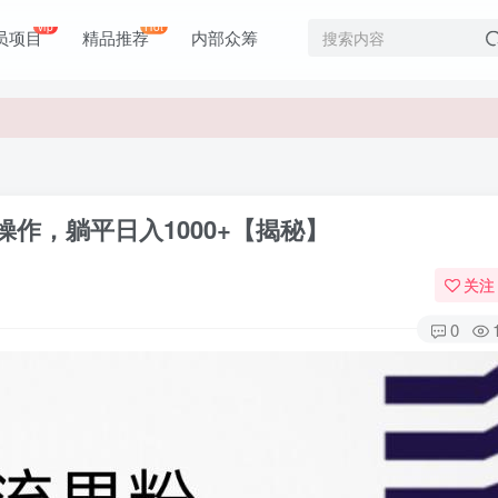
vip
Hot
员项目
精品推荐
内部众筹
作，躺平日入1000+【揭秘】
关注
0