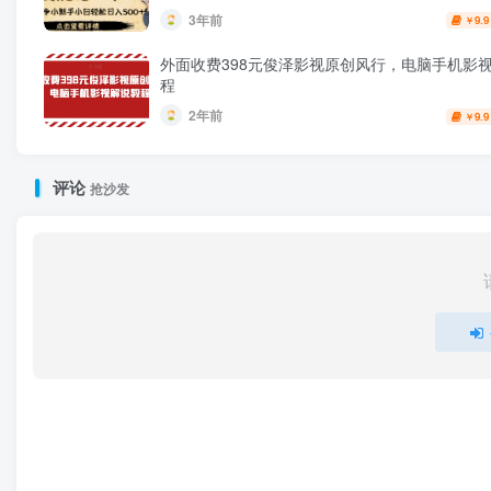
3年前
9.9
￥
外面收费398元俊泽影视原创风行，电脑手机影
程
2年前
9.9
￥
评论
抢沙发