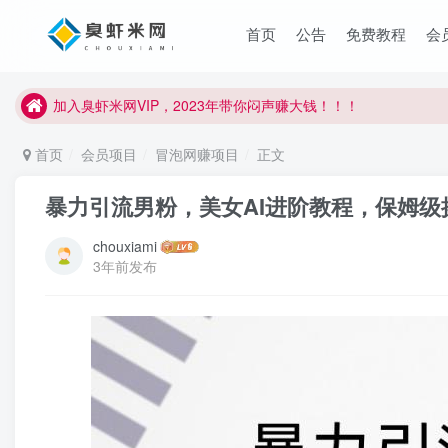
首页
公告
免费教程
会
加入臭虾米网VIP，2023年带你闷声赚大钱！！！
首页
会员项目
冒泡网赚项目
正文
暴力引流男粉，美女AI进阶教程，保姆级操
chouxiami
3年前发布