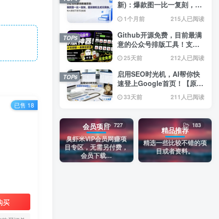
新)：爆款图一比一复刻，题
目随机生成无限换，纯AI原
1个月前
215人已阅读
创不用手动排版
Github开源免费，目前最满
TOP5
意的公众号排版工具！支持
实时预览，排版超美观且带
25天前
212人已阅读
表情包管理功能
启用SEO时光机，AI帮你快
TOP6
速登上Google首页！【原创
双语字幕】
33天前
211人已阅读
已售 18
727
183
会员项目
精品推荐
臭虾米VIP会员网赚项
精选一些比较不错的项
目专区，无需另付费，
目或者资料。
会员下载...
购买