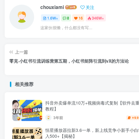
chouxiami
关注
1.6W+
8
16
346W+
这家伙很懒，什么都没有写...
上一篇
零克·小红书引流训练营第五期，小红书矩阵引流到vX的方法论
相关推荐
抖音外卖爆单流10万+视频病毒式复制【软件去重
教程】
3年前
9.9
￥
恒星播放器拉新3.6一单，新上线竞争小新手小
入500+【揭秘】