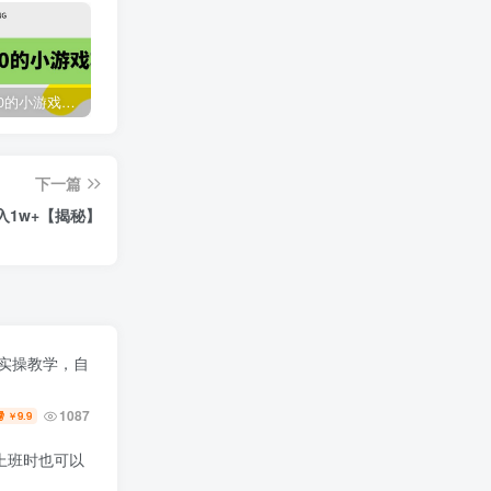
收费12900的小游戏项目，单机收益30+，独家养号方法
最新国外撸美金，自动挂机刷广告项目，单窗口2-5美金【详细教程+软件】
臭虾米网全新改版升级
下一篇
2118
3年前
1w+【揭秘】
号实操教学，自
1087
9.9
￥
上班时也可以