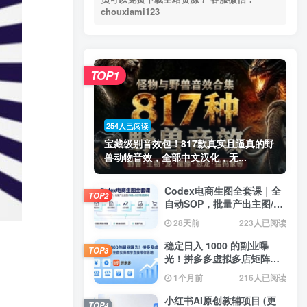
chouxiami123
TOP1
254人已阅读
宝藏级别音效包！817款真实且逼真的野
兽动物音效，全部中文汉化，无...
Codex电商生图全套课｜全
TOP2
自动SOP，批量产出主图/海
报/小红书封面素材
28天前
223人已阅读
稳定日入 1000 的副业曝
TOP3
光！拼多多虚拟多店矩阵，
全套实操教学直接带你落地
1个月前
216人已阅读
小红书AI原创教辅项目 (更
TOP4