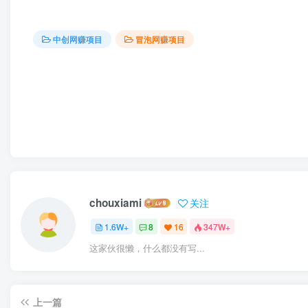
中创网赚项目
冒泡网赚项目
chouxiami
关注
1.6W+
8
16
347W+
这家伙很懒，什么都没有写...
上一篇