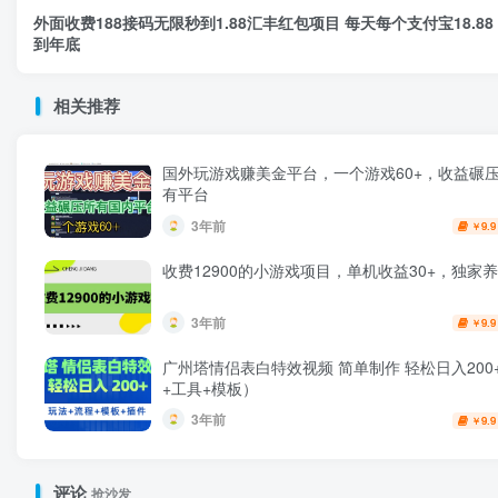
外面收费188接码无限秒到1.88汇丰红包项目 每天每个支付宝18.88
到年底
相关推荐
国外玩游戏赚美金平台，一个游戏60+，收益碾
有平台
3年前
9.9
￥
收费12900的小游戏项目，单机收益30+，独家
3年前
9.9
￥
广州塔情侣表白特效视频 简单制作 轻松日入200
+工具+模板）
3年前
9.9
￥
评论
抢沙发