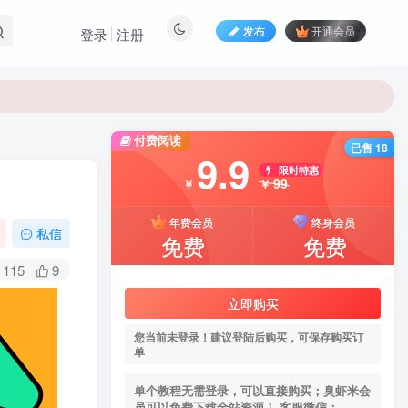
发布
开通会员
登录
注册
付费阅读
已售 18
9.9
限时特惠
99
￥
￥
年费会员
终身会员
私信
免费
免费
115
9
立即购买
您当前未登录！建议登陆后购买，可保存购买订
单
单个教程无需登录，可以直接购买；臭虾米会
员可以免费下载全站资源！ 客服微信：