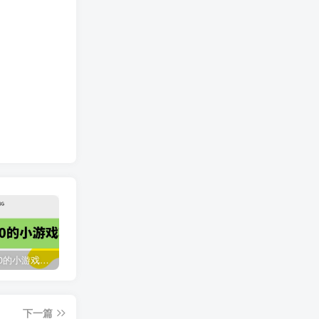
收费12900的小游戏项目，单机收益30+，独家养号方法
最新国外撸美金，自动挂机刷广告项目，单窗口2-5美金【详细教程+软件】
臭虾米网全新改版升级
下一篇
2118
3年前