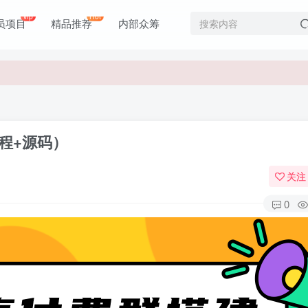
价值1980元
vip
Hot
员项目
精品推荐
内部众筹
价值1980元
教程+源码）
关注
0