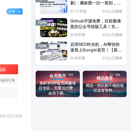
新)：爆款图一比一复刻，题
目随机生成无限换，纯AI原
1个月前
215人已阅读
已售 18
创不用手动排版
Github开源免费，目前最满
TOP5
意的公众号排版工具！支持
实时预览，排版超美观且带
28天前
212人已阅读
表情包管理功能
启用SEO时光机，AI帮你快
TOP6
速登上Google首页！【原创
双语字幕】
36天前
212人已阅读
购买
727
183
会员项目
精品推荐
存购买订单
臭虾米VIP会员网赚项
精选一些比较不错的项
目专区，无需另付费，
目或者资料。
会员下载...
权/违法违规