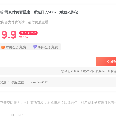
S粉/写真付费群搭建：私域日入500+（教程+源码）
此内容为付费阅读，请付费后查看
9.9
限时特惠
99
￥
￥
免费
免费
年费会员
终身会员
立即
您当前未登录！建议登陆后购买，可保
客服微信：chouxiami123
存储空间服务，不拥有所有权，不承担相关法律责任。如发现本站有涉嫌抄袭侵
THE END