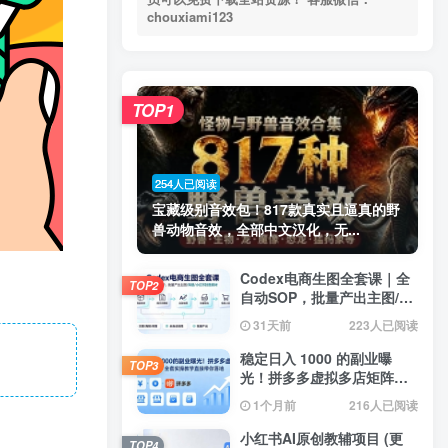
chouxiami123
TOP1
254人已阅读
宝藏级别音效包！817款真实且逼真的野
兽动物音效，全部中文汉化，无...
Codex电商生图全套课｜全
TOP2
自动SOP，批量产出主图/海
报/小红书封面素材
31天前
223人已阅读
稳定日入 1000 的副业曝
TOP3
光！拼多多虚拟多店矩阵，
全套实操教学直接带你落地
1个月前
216人已阅读
小红书AI原创教辅项目 (更
TOP4