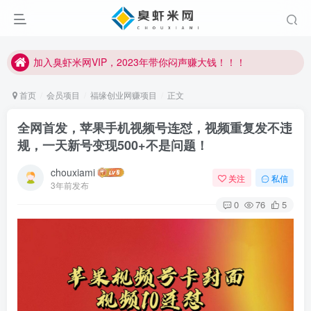
加入臭虾米网VIP，2023年带你闷声赚大钱！！！
臭虾米项目新增内部众筹资源，2024内部众筹项目一：无人直播，价值1980元
加入臭虾米网VIP，2023年带你闷声赚大钱！！！
首页
会员项目
福缘创业网赚项目
正文
全网首发，苹果手机视频号连怼，视频重复发不违
规，一天新号变现500+不是问题！
chouxiami
关注
私信
3年前发布
0
76
5