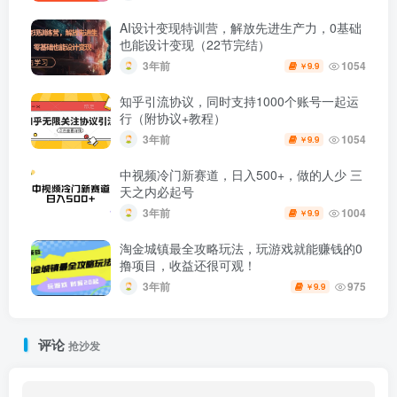
AI设计变现特训营，解放先进生产力，0基础
也能设计变现（22节完结）
3年前
1054
9.9
￥
知乎引流协议，同时支持1000个账号一起运
行（附协议+教程）
3年前
1054
9.9
￥
中视频冷门新赛道，日入500+，做的人少 三
天之内必起号
3年前
1004
9.9
￥
淘金城镇最全攻略玩法，玩游戏就能赚钱的0
撸项目，收益还很可观！
3年前
975
9.9
￥
评论
抢沙发