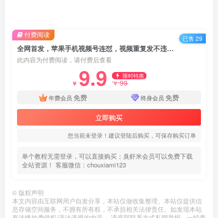
付费阅读
已售 29
全网首发，苹果手机视频号连怼，视频重复发不违规，一天新号变现500+不是问题！
此内容为付费阅读，请付费后查看
9.9
限时特惠
99
￥
￥
免费
免费
年费会员
终身会员
立即购买
您当前未登录！建议登陆后购买，可保存购买订单
单个教程无需登录，可以直接购买；臭虾米会员可以免费下载
全站资源！ 客服微信：chouxiami123
©
版权声明
本文内容由互联网用户自发分享，本站仅做收集整理。本站仅提供信
息存储空间服务，不拥有所有权，不承担相关法律责任。如发现本站
有涉嫌抄袭侵权/违法违规的内容， 请底部联系方式私聊举报，一经查