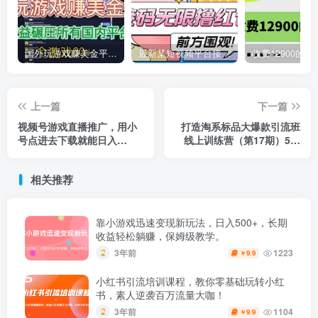
国外玩游戏赚美金平台，一个游戏60+，收益碾压国内所有平台
最新某短视频平台接码看广告，无限撸1.3元项目【软件+详细操作教程】
上一篇
下一篇
视频号游戏直播推广，用小
打造淘系标品大爆款引流班
号点进去下载就能日入
线上训练营（第17期）5天
800+的蓝海项目
直播授课
相关推荐
靠小游戏迅速变现新玩法，日入500+，长期
收益轻松躺赚，保姆级教学。
3年前
1223
9.9
￥
小红书引流培训课程，教你零基础玩转小红
书，素人逆袭百万流量大咖！
3年前
1104
9.9
￥