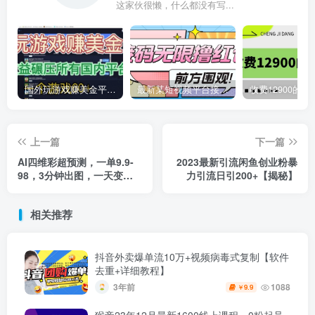
这家伙很懒，什么都没有写...
国外玩游戏赚美金平台，一个游戏60+，收益碾压国内所有平台
最新某短视频平台接码看广告，无限撸1.3元项目【软件+详细操作教程】
上一篇
下一篇
AI四维彩超预测，一单9.9-
2023最新引流闲鱼创业粉暴
98，3分钟出图，一天变现
力引流日引200+【揭秘】
1000+【揭秘】
相关推荐
抖音外卖爆单流10万+视频病毒式复制【软件
去重+详细教程】
3年前
1088
9.9
￥
猴帝23年12月最新1600线上课程，0粉起号