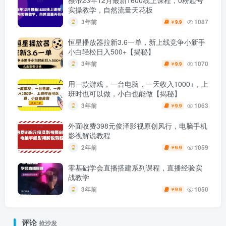
实操教学，自然流量天花板
3年前
1087
9.9
￥
恒星播放器拉新3.6一单，新上线竞争小新手
小白轻松日入500+【揭秘】
3年前
1070
9.9
￥
用一款游戏，一台电脑，一天收入1000+，上
班时也可以做，小白也能做【揭秘】
3年前
1063
9.9
￥
外面收费398元俊泽影视原创风行，电脑手机
影视解说教程
2年前
1059
9.9
￥
零基础学会直播搭建系列课程，​直播经验实
战教学
3年前
1050
9.9
￥
评论
抢沙发