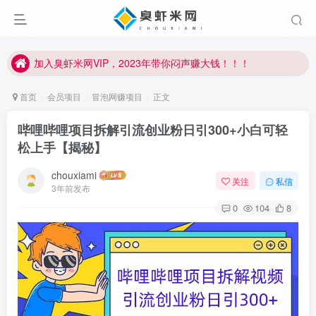
加入臭虾米网VIP，2023年带你闷声赚大钱！！！
臭虾米项目新增内部众筹资源，2024内部众筹项目一：无人直播，价值1980元
加入臭虾米网VIP，2023年带你闷声赚大钱！！！
首页
会员项目
冒泡网赚项目
正文
哔哩哔哩项目拆解引流创业粉日引300+小白可轻
松上手【揭秘】
chouxiami
关注
私信
3年前发布
0
104
8