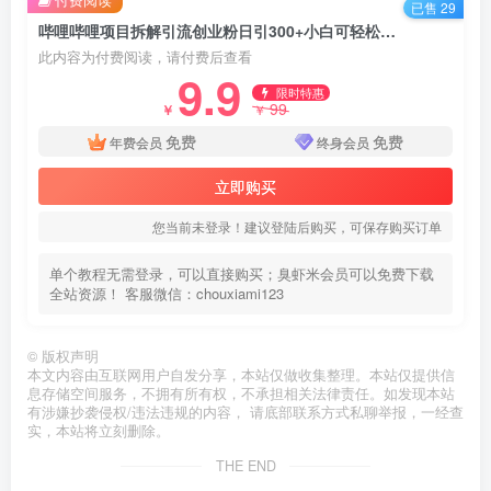
已售 29
哔哩哔哩项目拆解引流创业粉日引300+小白可轻松上手【揭秘】
此内容为付费阅读，请付费后查看
9.9
限时特惠
99
￥
￥
免费
免费
年费会员
终身会员
立即购买
您当前未登录！建议登陆后购买，可保存购买订单
单个教程无需登录，可以直接购买；臭虾米会员可以免费下载
全站资源！ 客服微信：chouxiami123
©
版权声明
本文内容由互联网用户自发分享，本站仅做收集整理。本站仅提供信
息存储空间服务，不拥有所有权，不承担相关法律责任。如发现本站
有涉嫌抄袭侵权/违法违规的内容， 请底部联系方式私聊举报，一经查
实，本站将立刻删除。
THE END