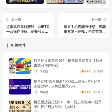
国外玩游戏赚美金平台，一个游戏60+，收益碾压国内所有平台
最新某短视频平台接码看广告，无限撸1.3元项目【软件+详细操作教程】
上一篇
下一篇
点击鼠标就能赚钱，adBTC
苹果手机视频号连怼，视频
平台操作详解，多账号日赚
重复发不违规，全网首发，
200+【揭秘】
超详细教程，一天新号变现
500+不是问题
相关推荐
抖音外卖爆单流10万+视频病毒式复制【软件
去重+详细教程】
3年前
1088
9.9
￥
猴帝23年12月最新1600线上课程，0粉起号
实操教学，自然流量天花板
3年前
1087
9.9
￥
恒星播放器拉新3.6一单，新上线竞争小新手
小白轻松日入500+【揭秘】