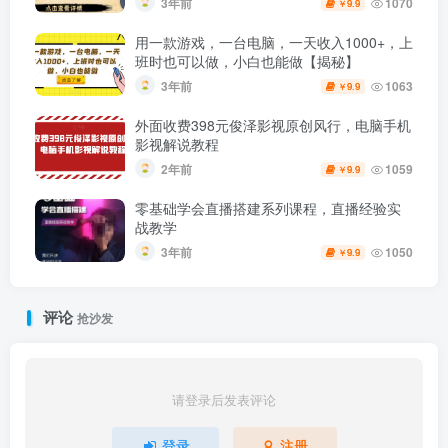
3年前
1070
9.9
￥
用一款游戏，一台电脑，一天收入1000+，上
班时也可以做，小白也能做【揭秘】
3年前
1063
9.9
￥
外面收费398元俊泽影视原创风行，电脑手机
影视解说教程
2年前
1059
9.9
￥
零基础学会直播搭建系列课程，​直播经验实
战教学
3年前
1050
9.9
￥
评论
抢沙发
请登录后发表评论
登录
注册