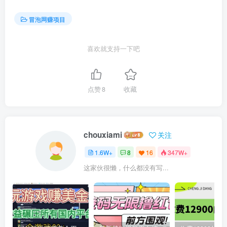
冒泡网赚项目
喜欢就支持一下吧
点赞
8
收藏
chouxiami
关注
1.6W+
8
16
347W+
这家伙很懒，什么都没有写...