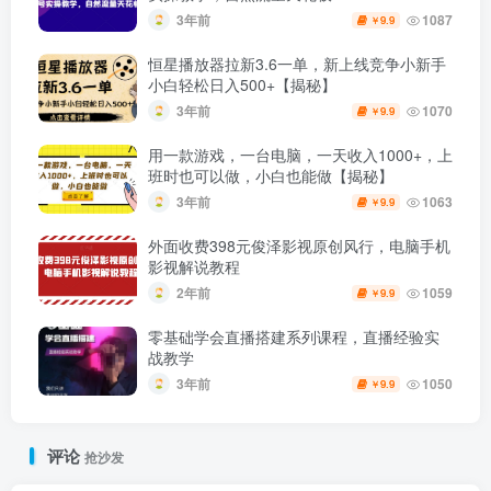
3年前
1087
9.9
￥
恒星播放器拉新3.6一单，新上线竞争小新手
小白轻松日入500+【揭秘】
3年前
1070
9.9
￥
用一款游戏，一台电脑，一天收入1000+，上
班时也可以做，小白也能做【揭秘】
3年前
1063
9.9
￥
外面收费398元俊泽影视原创风行，电脑手机
影视解说教程
2年前
1059
9.9
￥
零基础学会直播搭建系列课程，​直播经验实
战教学
3年前
1050
9.9
￥
评论
抢沙发