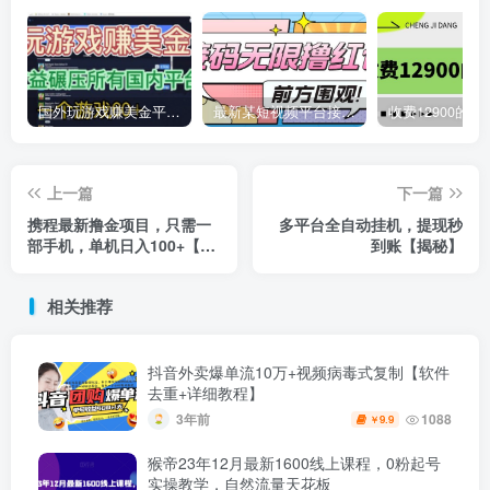
国外玩游戏赚美金平台，一个游戏60+，收益碾压国内所有平台
最新某短视频平台接码看广告，无限撸1.3元项目【软件+详细操作教程】
上一篇
下一篇
携程最新撸金项目，只需一
多平台全自动挂机，提现秒
部手机，单机日入100+【揭
到账【揭秘】
秘】
相关推荐
抖音外卖爆单流10万+视频病毒式复制【软件
去重+详细教程】
3年前
1088
9.9
￥
猴帝23年12月最新1600线上课程，0粉起号
实操教学，自然流量天花板