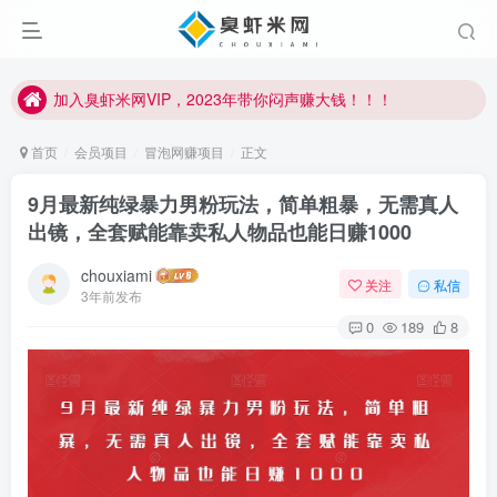
加入臭虾米网VIP，2023年带你闷声赚大钱！！！
臭虾米项目新增内部众筹资源，2024内部众筹项目一：无人直播，价值1980元
加入臭虾米网VIP，2023年带你闷声赚大钱！！！
首页
会员项目
冒泡网赚项目
正文
9月最新纯绿暴力男粉玩法，简单粗暴，无需真人
出镜，全套赋能靠卖私人物品也能日赚1000
chouxiami
关注
私信
3年前发布
0
189
8