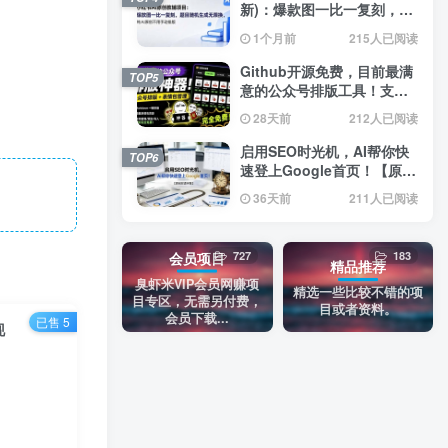
新)：爆款图一比一复刻，题
目随机生成无限换，纯AI原
1个月前
215人已阅读
创不用手动排版
Github开源免费，目前最满
TOP5
意的公众号排版工具！支持
实时预览，排版超美观且带
28天前
212人已阅读
表情包管理功能
启用SEO时光机，AI帮你快
TOP6
速登上Google首页！【原创
双语字幕】
36天前
211人已阅读
727
183
会员项目
精品推荐
臭虾米VIP会员网赚项
精选一些比较不错的项
目专区，无需另付费，
目或者资料。
会员下载...
已售 5
现