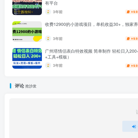
有平台
3年前
9.9
￥
收费12900的小游戏项目，单机收益30+，独家
3年前
9.9
￥
广州塔情侣表白特效视频 简单制作 轻松日入200
+工具+模板）
3年前
9.9
￥
评论
抢沙发