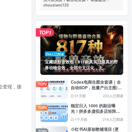
chouxiami123
TOP1
254人已阅读
宝藏级别音效包！817款真实且逼真的野
兽动物音效，全部中文汉化，无...
Codex电商生图全套课｜全
TOP2
松变现，接
自动SOP，批量产出主图/海
报/小红书封面素材
31天前
223人已阅读
稳定日入 1000 的副业曝
TOP3
光！拼多多虚拟多店矩阵，
全套实操教学直接带你落地
1个月前
216人已阅读
小红书AI原创教辅项目 (更
TOP4