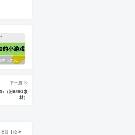
收费12900的小游戏项目，单机收益30+，独家养号方法
最新国外撸美金，自动挂机刷广告项目，单窗口2-5美金【详细教程+软件】
臭虾米网全新改版升级
下一篇
2118
3年前
+（附655G素
材）
元项目【软件