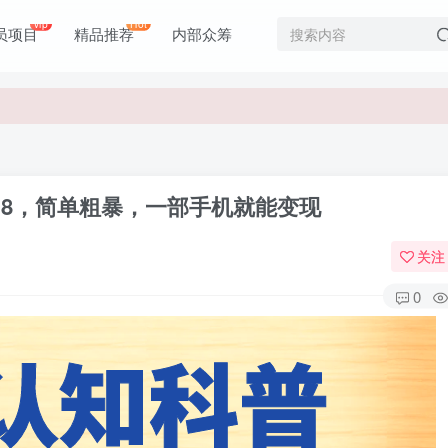
vip
Hot
员项目
精品推荐
内部众筹
价值1980元
价值1980元
.8，简单粗暴，一部手机就能变现
关注
0