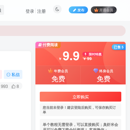
发布
开通会员
登录
注册
付费阅读
已售 5
9.9
限时特惠
99
￥
￥
年费会员
终身会员
私信
免费
免费
993
8
立即购买
您当前未登录！建议登陆后购买，可保存购买订
单
单个教程无需登录，可以直接购买；臭虾米会
员可以免费下载全站资源！ 客服微信：