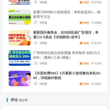
3年前
2724
9.9
￥
收费12900的小游戏项目，单机收益30+，独
家养号方法
3年前
2494
9.9
￥
最新国外撸美金，自动挂机刷广告项目，单
窗口2-5美金【详细教程+软件】
3年前
2121
9.9
￥
广州塔情侣表白特效视频 简单制作 轻松日入
200+（教程+工具+模板）
3年前
1376
9.9
￥
【外面收费980】3月最新小游戏撸包单机50-
80，详细操作教程
3年前
1367
6.9
￥
评论
抢沙发