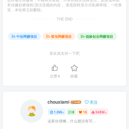
有涉嫌抄袭侵权/违法违规的内容， 请底部联系方式私聊举报，一经查
实，本站将立刻删除。
THE END
中创网赚项目
冒泡网赚项目
福缘创业网赚项目
喜欢就支持一下吧
点赞
8
收藏
chouxiami
关注
1.6W+
8
16
348W+
这家伙很懒，什么都没有写...