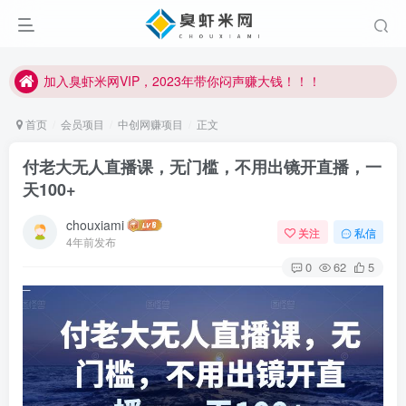
加入臭虾米网VIP，2023年带你闷声赚大钱！！！
臭虾米项目新增内部众筹资源，2024内部众筹项目一：无人直播，价值1980元
加入臭虾米网VIP，2023年带你闷声赚大钱！！！
首页
会员项目
中创网赚项目
正文
付老大无人直播课，无门槛，不用出镜开直播，一
天100+
chouxiami
关注
私信
4年前发布
0
62
5