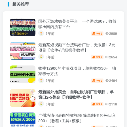
相关推荐
国外玩游戏赚美金平台，一个游戏60+，收益
碾压国内所有平台
3年前
2989
9.9
￥
最新某短视频平台接码看广告，无限撸1.3元
项目【软件+详细操作教程】
3年前
2654
9.9
￥
收费12900的小游戏项目，单机收益30+，独
家养号方法
3年前
2494
9.9
￥
最新国外撸美金，自动挂机刷广告项目，单
窗口2-5美金【详细教程+软件】
3年前
2118
9.9
￥
广州塔情侣表白特效视频 简单制作 轻松日入
200+（教程+工具+模板）