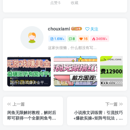
点赞
5
收藏
chouxiami
关注
1.6W+
8
16
346W+
这家伙很懒，什么都没有写...
国外玩游戏赚美金平台，一个游戏60+，收益碾压国内所有平台
最新某短视频平台接码看广告，无限撸1.3元项目【软件+详细操作教程】
上一篇
下一篇
闲鱼无限解封教程，解封后
小说推文训练营：引流技巧
即可获得一个全新闲鱼号，
+爆款实操+矩阵号玩法，百
一单80到180
倍效益、百万播放秘笈