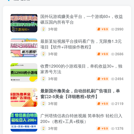
国外玩游戏赚美金平台，一个游戏60+，收益
碾压国内所有平台
3年前
2990
9.9
￥
最新某短视频平台接码看广告，无限撸1.3元
项目【软件+详细操作教程】
3年前
2686
9.9
￥
收费12900的小游戏项目，单机收益30+，独
家养号方法
3年前
2494
9.9
￥
最新国外撸美金，自动挂机刷广告项目，单
窗口2-5美金【详细教程+软件】
3年前
2119
9.9
￥
广州塔情侣表白特效视频 简单制作 轻松日入
200+（教程+工具+模板）
3年前
1376
9.9
￥