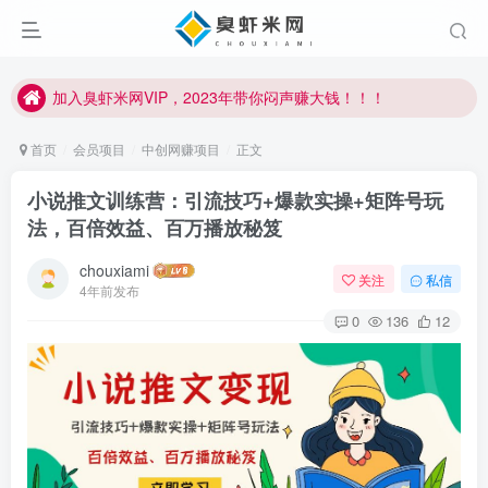
加入臭虾米网VIP，2023年带你闷声赚大钱！！！
臭虾米项目新增内部众筹资源，2024内部众筹项目一：无人直播，价值1980元
加入臭虾米网VIP，2023年带你闷声赚大钱！！！
首页
会员项目
中创网赚项目
正文
小说推文训练营：引流技巧+爆款实操+矩阵号玩
法，百倍效益、百万播放秘笈
chouxiami
关注
私信
4年前发布
0
136
12