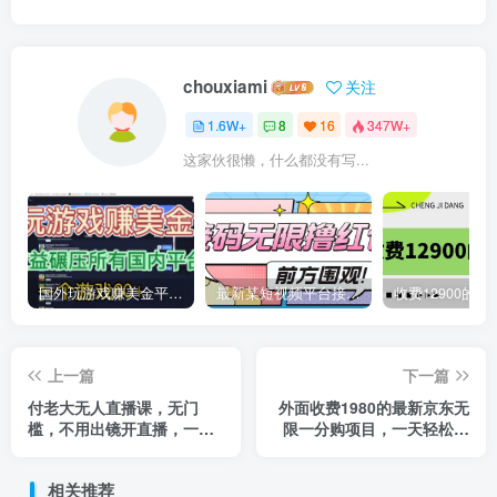
chouxiami
关注
1.6W+
8
16
347W+
这家伙很懒，什么都没有写...
国外玩游戏赚美金平台，一个游戏60+，收益碾压国内所有平台
最新某短视频平台接码看广告，无限撸1.3元项目【软件+详细操作教程】
上一篇
下一篇
付老大无人直播课，无门
外面收费1980的最新京东无
槛，不用出镜开直播，一天
限一分购项目，一天轻松几
100+
百单（玩法+教程+软件）
相关推荐