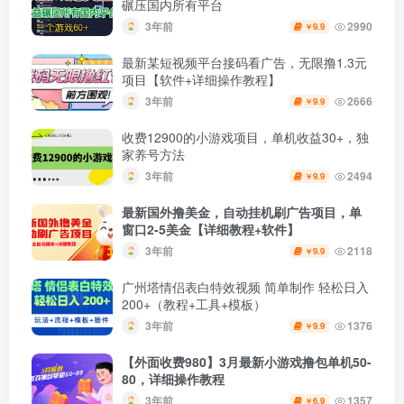
碾压国内所有平台
3年前
2990
9.9
￥
最新某短视频平台接码看广告，无限撸1.3元
项目【软件+详细操作教程】
3年前
2666
9.9
￥
收费12900的小游戏项目，单机收益30+，独
家养号方法
3年前
2494
9.9
￥
最新国外撸美金，自动挂机刷广告项目，单
窗口2-5美金【详细教程+软件】
3年前
2118
9.9
￥
广州塔情侣表白特效视频 简单制作 轻松日入
200+（教程+工具+模板）
3年前
1376
9.9
￥
【外面收费980】3月最新小游戏撸包单机50-
80，详细操作教程
3年前
1357
6.9
￥