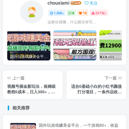
chouxiami
关注
1.6W+
8
16
347W+
这家伙很懒，什么都没有写...
国外玩游戏赚美金平台，一个游戏60+，收益碾压国内所有平台
最新某短视频平台接码看广告，无限撸1.3元项目【软件+详细操作教程】
上一篇
下一篇
视频号掘金新玩法，保姆级
适合0基础小白的小红书颜值
教程0成本，日入300+，冷
打分项目，一条作品收入
门暴力引流
1000+
相关推荐
国外玩游戏赚美金平台，一个游戏60+，收益