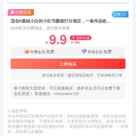
付费阅读
已售 27
适合0基础小白的小红书颜值打分项目，一条作品收入1000+
此内容为付费阅读，请付费后查看
9.9
限时特惠
99
￥
￥
免费
免费
年费会员
终身会员
立即购买
您当前未登录！建议登陆后购买，可保存购买订单
单个教程无需登录，可以直接购买；臭虾米会员可以免费下载
全站资源！ 客服微信：chouxiami123
©
版权声明
本文内容由互联网用户自发分享，本站仅做收集整理。本站仅提供信
息存储空间服务，不拥有所有权，不承担相关法律责任。如发现本站
有涉嫌抄袭侵权/违法违规的内容， 请底部联系方式私聊举报，一经查
实，本站将立刻删除。