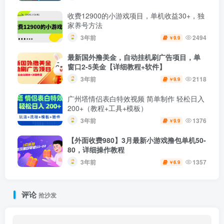
收费12900的小游戏项目，单机收益30+，独
家养号方法
3年前
2494
9.9
￥
最新国外撸美金，自动挂机刷广告项目，单
窗口2-5美金【详细教程+软件】
3年前
2118
9.9
￥
广州塔情侣表白特效视频 简单制作 轻松日入
200+（教程+工具+模板）
3年前
1376
9.9
￥
【外面收费980】3月最新小游戏撸包单机50-
80，详细操作教程
3年前
1357
6.9
￥
评论
抢沙发