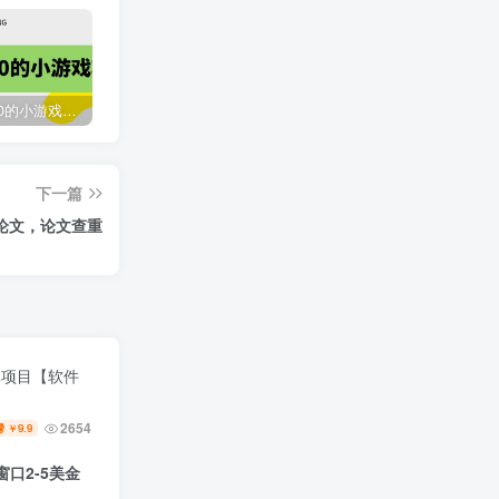
收费12900的小游戏项目，单机收益30+，独家养号方法
最新国外撸美金，自动挂机刷广告项目，单窗口2-5美金【详细教程+软件】
臭虾米网全新改版升级
下一篇
2118
3年前
写论文，论文查重
元项目【软件
2654
9.9
￥
口2-5美金