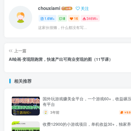
chouxiami
关注
1.6W+
8
16
346W+
这家伙很懒，什么都没有写...
上一篇
AI绘画·变现陪跑营，快速产出可商业变现的图（11节课）
相关推荐
国外玩游戏赚美金平台，一个游戏60+，收益碾
有平台
3年前
9.9
￥
收费12900的小游戏项目，单机收益30+，独家