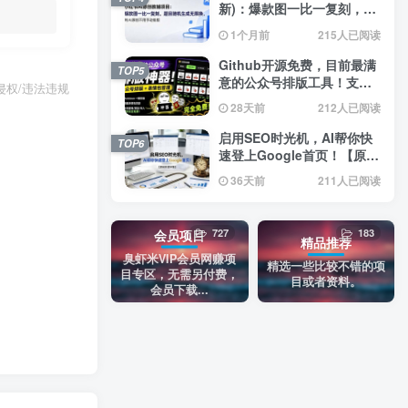
新)：爆款图一比一复刻，题
目随机生成无限换，纯AI原
1个月前
215人已阅读
创不用手动排版
Github开源免费，目前最满
TOP5
意的公众号排版工具！支持
权/违法违规
实时预览，排版超美观且带
28天前
212人已阅读
表情包管理功能
启用SEO时光机，AI帮你快
TOP6
速登上Google首页！【原创
双语字幕】
36天前
211人已阅读
727
183
会员项目
精品推荐
臭虾米VIP会员网赚项
精选一些比较不错的项
目专区，无需另付费，
目或者资料。
会员下载...