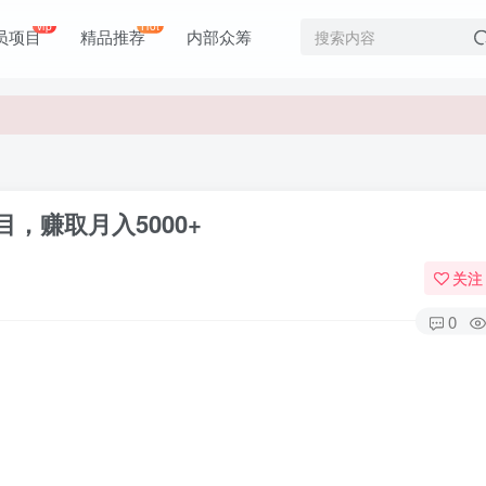
价值1980元
vip
Hot
员项目
精品推荐
内部众筹
价值1980元
，赚取月入5000+
关注
0