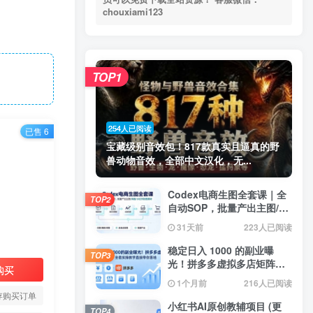
chouxiami123
TOP1
254人已阅读
已售 6
宝藏级别音效包！817款真实且逼真的野
兽动物音效，全部中文汉化，无...
Codex电商生图全套课｜全
TOP2
自动SOP，批量产出主图/海
报/小红书封面素材
31天前
223人已阅读
稳定日入 1000 的副业曝
TOP3
光！拼多多虚拟多店矩阵，
购买
全套实操教学直接带你落地
1个月前
216人已阅读
存购买订单
小红书AI原创教辅项目 (更
TOP4