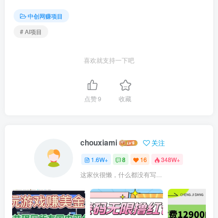
中创网赚项目
# AI项目
喜欢就支持一下吧
点赞
9
收藏
chouxiami
关注
1.6W+
8
16
348W+
这家伙很懒，什么都没有写...