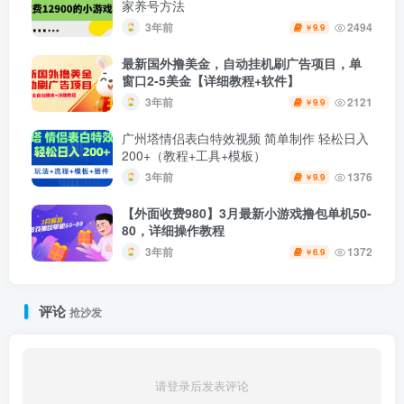
家养号方法
3年前
2494
9.9
￥
最新国外撸美金，自动挂机刷广告项目，单
窗口2-5美金【详细教程+软件】
3年前
2121
9.9
￥
广州塔情侣表白特效视频 简单制作 轻松日入
200+（教程+工具+模板）
3年前
1376
9.9
￥
【外面收费980】3月最新小游戏撸包单机50-
80，详细操作教程
3年前
1372
6.9
￥
评论
抢沙发
请登录后发表评论