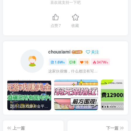
喜欢就支持一下吧
点赞
7
收藏
chouxiami
关注
1.6W+
8
16
347W+
这家伙很懒，什么都没有写...
国外玩游戏赚美金平台，一个游戏60+，收益碾压国内所有平台
最新某短视频平台接码看广告，无限撸1.3元项目【软件+详细操作教程】
上一篇
下一篇