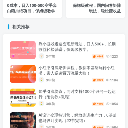
0成本，日入100-500空手套
保姆级教程，国内问卷矩阵
白狼抽纸项目，保姆级教学
玩法，轻松赚收益
相关推荐
靠小游戏迅速变现新玩法，日入500+，长期
收益轻松躺赚，保姆级教学。
3年前
1223
9.9
￥
小红书引流培训课程，教你零基础玩转小红
书，素人逆袭百万流量大咖！
3年前
1104
9.9
￥
知乎引流协议，同时支持1000个账号一起运
行（附协议+教程）
3年前
1054
9.9
￥
AI设计变现特训营，解放先进生产力，0基础
也能设计变现（22节完结）
3年前
1054
9.9
￥