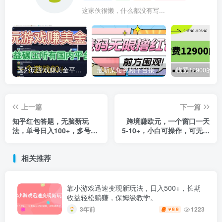
这家伙很懒，什么都没有写...
国外玩游戏赚美金平台，一个游戏60+，收益碾压国内所有平台
最新某短视频平台接码看广告，无限撸1.3元项目【软件+详细操作教程】
上一篇
下一篇
知乎红包答题，无脑新玩
跨境赚欧元，一个窗口一天
法，单号日入100+，多号多
5-10+，小白可操作，可无脑
撸！
放大
相关推荐
靠小游戏迅速变现新玩法，日入500+，长期
收益轻松躺赚，保姆级教学。
3年前
1223
9.9
￥