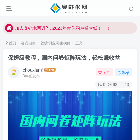
加入臭虾米网VIP，2023年带你闷声赚大钱！！！
臭虾米项目新增内部众筹资源，2024内部众筹项目一：无人直播，价值1980元
加入臭虾米网VIP，2023年带你闷声赚大钱！！！
首页
会员项目
福缘创业网赚项目
正文
保姆级教程，国内问卷矩阵玩法，轻松赚收益
chouxiami
关注
私信
3年前发布
0
62
13