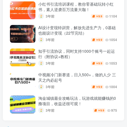
小红书引流培训课程，教你零基础玩转小红
书，素人逆袭百万流量大咖！
3年前
1104
9.9
￥
AI设计变现特训营，解放先进生产力，0基础
也能设计变现（22节完结）
3年前
1054
9.9
￥
知乎引流协议，同时支持1000个账号一起运
行（附协议+教程）
3年前
1053
9.9
￥
中视频冷门新赛道，日入500+，做的人少 三
天之内必起号
3年前
1004
9.9
￥
淘金城镇最全攻略玩法，玩游戏就能赚钱的0
撸项目，收益还很可观！
3年前
975
9.9
￥